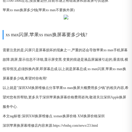
在1100-1800左右,按质量划分,目前市场上有组装屏和原装屏可供选择.
苹果xs max换屏多少钱(苹果xs max不要换外屏)
xs max闪屏,苹果xs max换屏幕要多少钱?
需要注意的是,闪屏只是屏幕损坏的现象之一,严重的还会导致苹果xs max手机屏幕
故障.跳屏;显示信息不详细,显示屏变黑.变黄的痕迹是液晶屏漏液引起的;垂直线.横
线等情况,必须拆换内屏,即屏幕总成.以上就是屏幕总成.xs max闪屏,苹果xs max换
屏幕要多少钱,希望对你有用!
以上就是"深圳XM换屏维修点分享苹果xs max换屏大概费用多少钱"的相关内容,希
望对您有所帮助,更多关于深圳苹果换屏幕价格费用咨询,敬请关注深圳Apple换屏
服务中心.
本文tag标签:
深圳XM换屏维修点
xsmax换屏价格
XM换屏价格深圳
深圳苹果换屏幕维修店内容来源:https://vbnhq.com/news/23.html