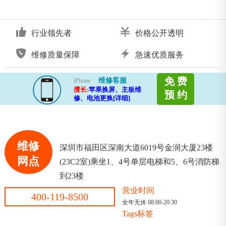
行业领先者
价格公开透明
维修质量保障
急速优质服务
免 费
维修客服
iPhone
擅长:
苹果换屏、主板维
预 约
修、电池更换[详细]
维修
深圳市福田区深南大道6019号金润大厦23楼
网点
(23C2室)乘坐1、4号单层电梯和5、6号消防梯
到23楼
营业时间
400-119-8500
全年无休 08:00-20:30
Tags标签